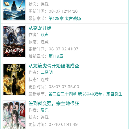
状态：连载
更新时间：08-07 12:14:26
最新章节：
第129章 太古战场
从铬龙开始
作者：
欢声
状态：连载
更新时间：08-07 02:41:07
最新章节：
第119章
从龙筋虎骨开始破限成圣
作者：
二马明
状态：连载
更新时间：08-07 07:35:00
最新章节：
第二百二十四章 我以手中双拳，定自身生
死！
签到就变强，宗主她很狂
作者：
眉东
状态：连载
更新时间：07-10 01:41:49