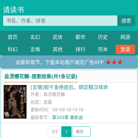
请读书
搜索
首页
玄幻
武侠
都市
历史
网游
科幻
言情
其他
排行
完本
登录
↓↓↓
追看新章节，下载本站客户端无广告APP
盐渍樱花糖-搜索结果(共1条记录)
[言情]假千金绝症后，绑定糙汉续命
作者：
盐渍樱花糖
状态：连载
更新时间：08-08 18:14:18
最新章节：
第243章 重新追
1/1
1