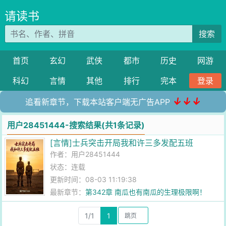
请读书
搜索
首页
玄幻
武侠
都市
历史
网游
科幻
言情
其他
排行
完本
登录
↓↓↓
追看新章节，下载本站客户端无广告APP
用户28451444-搜索结果(共1条记录)
[言情]士兵突击开局我和许三多发配五班
作者：
用户28451444
状态：连载
更新时间：08-03 11:19:38
最新章节：
第342章 南瓜也有南瓜的生理极限啊！
1/1
1