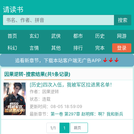
请读书
搜索
首页
玄幻
武侠
都市
历史
网游
科幻
言情
其他
排行
完本
登录
↓↓↓
追看新章节，下载本站客户端无广告APP
因果逆转-搜索结果(共1条记录)
[历史]四次入伍，我被军区拉进黑名单！
作者：
因果逆转
状态：连载
更新时间：08-05 18:59:09
最新章节：
第一卷 第297章 赵明辉：啊？我和新兵
pk？
1/1
1