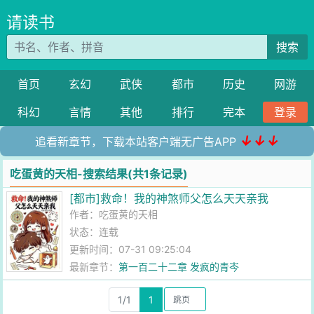
请读书
搜索
首页
玄幻
武侠
都市
历史
网游
科幻
言情
其他
排行
完本
登录
↓↓↓
追看新章节，下载本站客户端无广告APP
吃蛋黄的天相-搜索结果(共1条记录)
[都市]救命！我的神煞师父怎么天天亲我
作者：
吃蛋黄的天相
状态：连载
更新时间：07-31 09:25:04
最新章节：
第一百二十二章 发疯的青岑
1/1
1