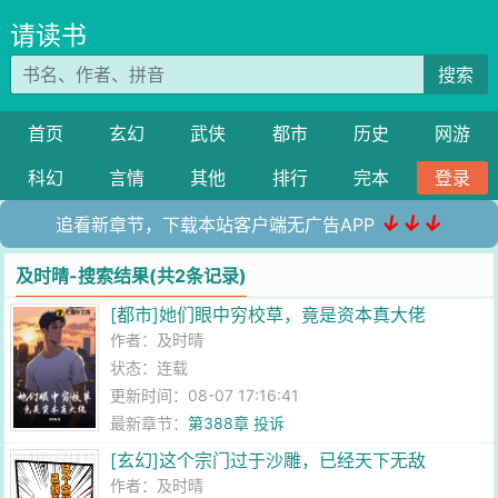
请读书
搜索
首页
玄幻
武侠
都市
历史
网游
科幻
言情
其他
排行
完本
登录
↓↓↓
追看新章节，下载本站客户端无广告APP
及时晴-搜索结果(共2条记录)
[都市]她们眼中穷校草，竟是资本真大佬
作者：
及时晴
状态：连载
更新时间：08-07 17:16:41
最新章节：
第388章 投诉
[玄幻]这个宗门过于沙雕，已经天下无敌
作者：
及时晴