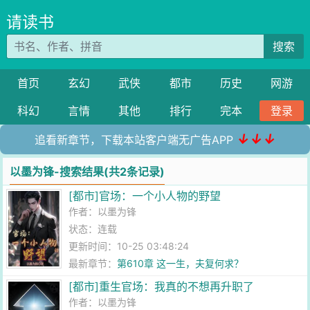
请读书
搜索
首页
玄幻
武侠
都市
历史
网游
科幻
言情
其他
排行
完本
登录
↓↓↓
追看新章节，下载本站客户端无广告APP
以墨为锋-搜索结果(共2条记录)
[都市]官场：一个小人物的野望
作者：
以墨为锋
状态：连载
更新时间：10-25 03:48:24
最新章节：
第610章 这一生，夫复何求？
[都市]重生官场：我真的不想再升职了
作者：
以墨为锋