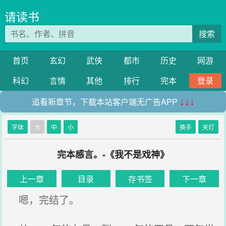
请读书
搜索
首页
玄幻
武侠
都市
历史
网游
科幻
言情
其他
排行
完本
登录
追看新章节，下载本站客户端无广告APP
↓↓↓
字体
大
中
小
换手
关灯
完本感言。-《我不是戏神》
上一章
目录
存书签
下一章
嗯，完结了。