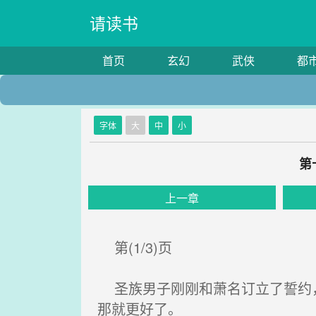
请读书
首页
玄幻
武侠
都
字体
大
中
小
第
上一章
第(1/3)页
圣族男子刚刚和萧名订立了誓约，
那就更好了。