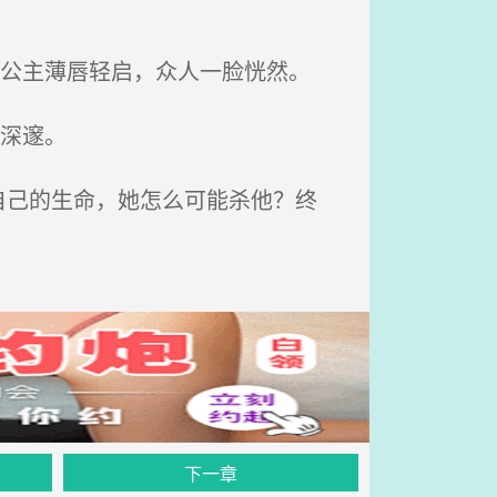
。
青公主薄唇轻启，众人一脸恍然。
深邃。
己的生命，她怎么可能杀他？终
下一章