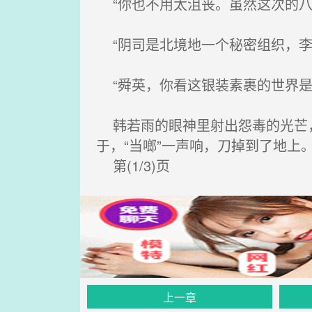
“你也不用太沮丧。虽然这次的八
“阴司是北境地一个秘密组织，李
“舜英，你看这银装素裹的世界是
韩若雨的眼神里射出怨毒的光芒，
于，“当啷”一声响，刀掉到了地上
第(1/3)页
上一章