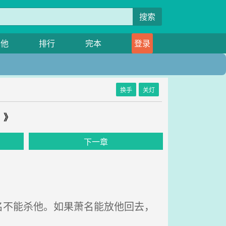
搜索
其他
排行
完本
登录
换手
关灯
？》
下一章
不能杀他。如果萧名能放他回去，