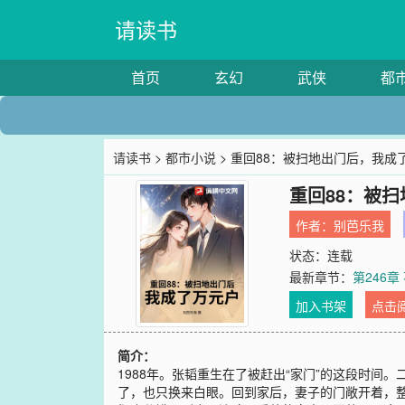
请读书
首页
玄幻
武侠
都
请读书
>
都市小说
> 重回88：被扫地出门后，我成
重回88：被
作者：
别芭乐我
状态：连载
最新章节：
第246
加入书架
点击
简介：
1988年。张韬重生在了被赶出“家门”的这段时
了，也只换来白眼。回到家后，妻子的门敞开着，