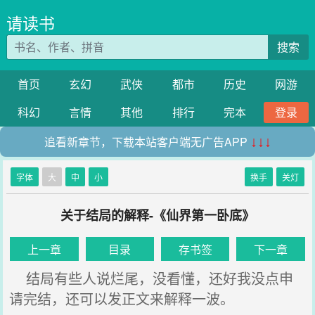
请读书
搜索
首页
玄幻
武侠
都市
历史
网游
科幻
言情
其他
排行
完本
登录
追看新章节，下载本站客户端无广告APP
↓↓↓
字体
大
中
小
换手
关灯
关于结局的解释-《仙界第一卧底》
上一章
目录
存书签
下一章
结局有些人说烂尾，没看懂，还好我没点申
请完结，还可以发正文来解释一波。