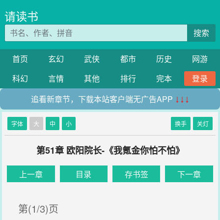
请读书
搜索
首页
玄幻
武侠
都市
历史
网游
科幻
言情
其他
排行
完本
登录
追看新章节，下载本站客户端无广告APP
↓↓↓
字体
大
中
小
换手
关灯
第51章 欧阳院长-《我氪金你怕不怕》
上一章
目录
存书签
下一章
第(1/3)页