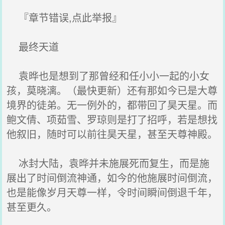
『章节错误,点此举报』
最终天道
袁晔也是想到了那曾经和任小小一起的小女
孩，莫晓漓。（最快更新）还有那如今已是大尊
境界的徒弟。无一例外的，都带回了昊天星。而
鲍文倩、项茹雪、罗琼则是打了招呼，若是想找
他叙旧，随时可以前往昊天星，甚至天尊神殿。
冰封大陆，袁晔并未施展死而复生，而是施
展出了时间倒流神通，如今的他施展时间倒流，
也是能像岁月天尊一样，令时间瞬间倒退千年，
甚至更久。