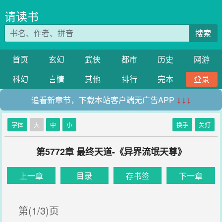
请读书
搜索
首页
玄幻
武侠
都市
历史
网游
科幻
言情
其他
排行
完本
登录
追看新章节，下载本站客户端无广告APP
↓↓↓
字体
大
中
小
换手
关灯
第5772章 最终天道-《异界流氓天尊》
上一章
目录
存书签
下一章
第(1/3)页