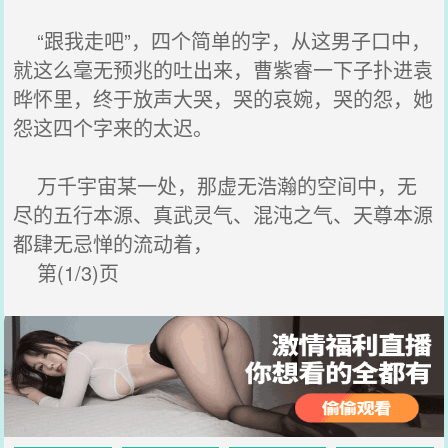
“跟我走吧”，四个简单的字，从这男子口中，
就这么毫无预兆的吐出来，曹紫睿一下子扑进袁
晔怀里，终于放声大哭，哭的哀婉，哭的怨，她
怨这四个字来的太迟。
万千宇宙某一处，那虚无浩瀚的空间中，无
尽的五行本源、真武灵气、混沌之气、天尊本源
都肆无忌惮的流动着，
第(1/3)页