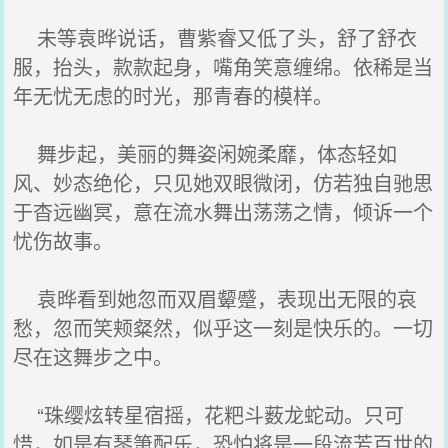
未等袁晔说话，曹紫睿又低了头，舒了舒衣
服，抬头，款款起身，嘴角笑意缠绵。依稀是当
年无忧无虑的时光，那青春的模样。
舞步起，美丽的舞姿闲婉柔靡，体态轻如
风、妙态绝伦，只见她双眼微闭，仿若独自驰思
于杳远幽冥，意在流水舞出荡荡之情，倾诉一个
忧伤故事。
袁晔看到她忽而双眉颦蹙，表现出无限的哀
愁，忽而笑颊粲然，似乎这一刻是快乐的。一切
尽在这舞步之中。
“珠缨炫转星宿摇，花粑斗薮龙蛇动。只可
惜，如是有琴箫配乐，恐怕将是一段流芳百世的