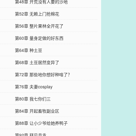
第48章 开荒没有人要的沙地
第52章 无赖上门抢棉花
第56章 整片果林全开花了
第60章 量身定做的好东西
第64章 种土豆
第68章 土豆居然变异了
第72章 那些地你想好种啥了？
第76章 夫妻cosplay
第80章 我七你们三
第84章 开起畜牧副业区
第88章 让小少爷给她养鸭子
第92章 拜见县丞