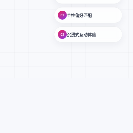
个性偏好匹配
02
沉浸式互动体验
03