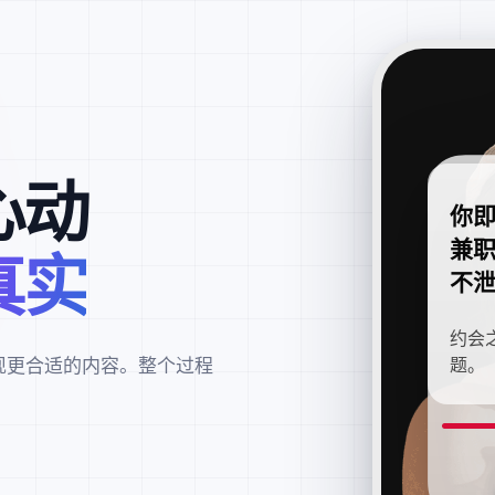
心动
你
兼
真实
不
约会
现更合适的内容。整个过程
题。