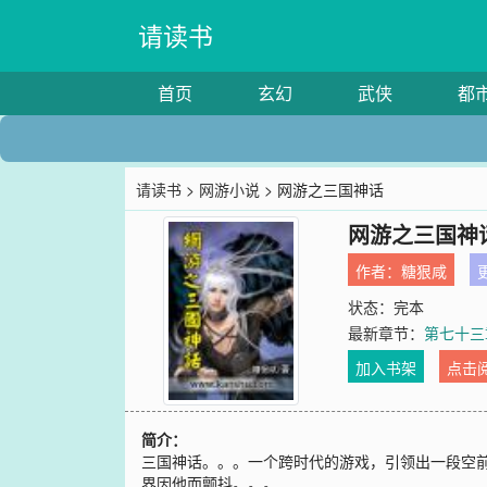
请读书
首页
玄幻
武侠
都
请读书
>
网游小说
> 网游之三国神话
网游之三国神
作者：
糖狠咸
更
状态：完本
最新章节：
第七十三
加入书架
点击
简介：
三国神话。。。一个跨时代的游戏，引领出一段空
界因他而颤抖。。。