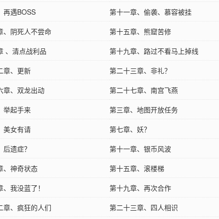
、再遇BOSS
第十一章、偷袭、慕容被挂
章、阴死人不尝命
第十五章、熊窟苦修
章 、清点战利品
第十九章、路过不看马上掉线
二章、更新
第二十三章、非礼？
六章、双龙出动
第二十七章、南宫飞燕
、举起手来
第三章、地图开放任务
、美女有请
第七章、妖？
、后遗症？
第十一章、银币风波
章、神奇状态
第十五章、滚楼梯
章、我没蓝了！
第十九章、再次合作
二章、疯狂的人们
第二十三章、四人相识