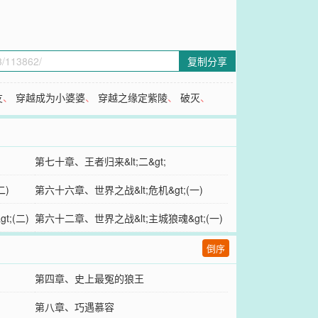
复制分享
友
、
穿越成为小婆婆
、
穿越之缘定紫陵
、
破灭
、
第七十章、王者归来&lt;二&gt;
二)
第六十六章、世界之战&lt;危机&gt;(一)
;(二)
第六十二章、世界之战&lt;主城狼魂&gt;(一)
倒序
第四章、史上最冤的狼王
第八章、巧遇慕容