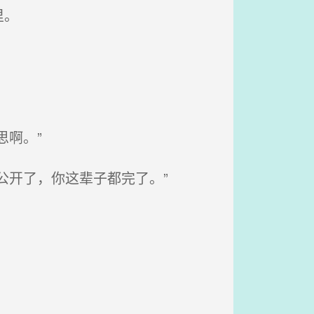
里。
啊。”
公开了，你这辈子都完了。”