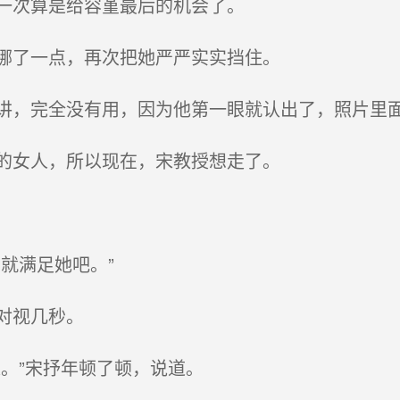
一次算是给容堇最后的机会了。
挪了一点，再次把她严严实实挡住。
，完全没有用，因为他第一眼就认出了，照片里
的女人，所以现在，宋教授想走了。
就满足她吧。”
对视几秒。
。”宋抒年顿了顿，说道。